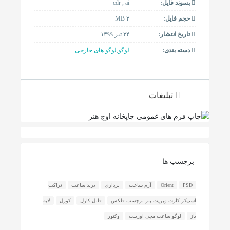
پسوند فایل:
cdr , ai
حجم فایل:
۲ MB
تاریخ انتشار:
۲۴ تیر ۱۳۹۹
دسته بندی:
لوگو
,
لوگو های خارجی
تبلیغات
برچسب ها
PSD
Orient
آرم ساعت
برداری
برند ساعت
تراکت
استیکر کارت ویزیت بنر برچسب فلکس
فابل کارل
کورل
لایه
باز
لوگو ساعت مچی اورینت
وکتور