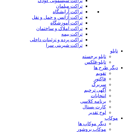
تراکت سیسمونی کودک
تراکت مبلمان
تراکت آرایشگاه
تراکت آژانس و حمل و نقل
تراکت آموزشگاه
تراکت املاک و ساختمان
تراکت بیمه
تراکت پرده و تزئینات داخلی
تراکت شیرینی سرا
تابلو
تابلو برجسته
تابلو-فلکس
دیگر طرح ها
تقویم
فاکتور
سربرگ
آگهی ترحیم
انتخابات
برنامه کلاسی
کارت پستال
لوح تقدیر
موکاپ
دیگر موکاپ ها
موکاپ بروشور