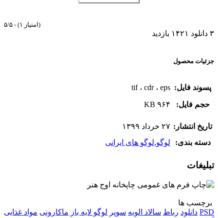
۵/۵ - (۱ امتیاز)
۳ دانلود
۱۴۲۱ بازدید
جزئیات محصول
پسوند فایل:
tif ، cdr ، eps
حجم فایل:
۹۶۴ KB
تاریخ انتشار:
۲۷ خرداد ۱۳۹۹
دسته بندی:
لوگو
,
لوگو های ایرانی
تبلیغات
برچسب ها
PSD
دانلود
رباط
سالاد الویه
سوپر
لوگو لایه باز
ماکارونی
مواد غذایی