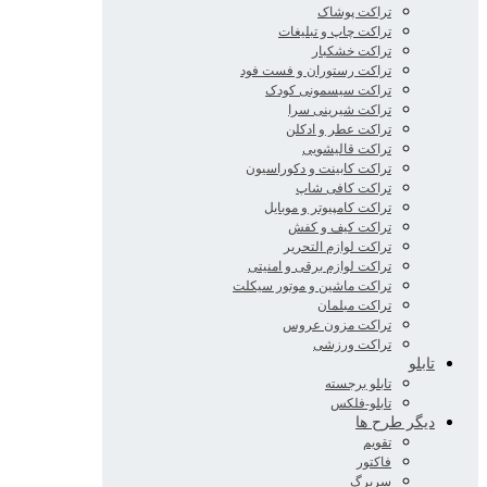
تراکت پوشاک
تراکت چاپ و تبلیغات
تراکت خشکبار
تراکت رستوران و فست فود
تراکت سیسمونی کودک
تراکت شیرینی سرا
تراکت عطر و ادکلن
تراکت قالیشویی
تراکت کابینت و دکوراسیون
تراکت کافی شاپ
تراکت کامپیوتر و موبایل
تراکت کیف و کفش
تراکت لوازم التحریر
تراکت لوازم برقی و امنیتی
تراکت ماشین و موتور سیکلت
تراکت مبلمان
تراکت مزون عروس
تراکت ورزشی
تابلو
تابلو برجسته
تابلو-فلکس
دیگر طرح ها
تقویم
فاکتور
سربرگ