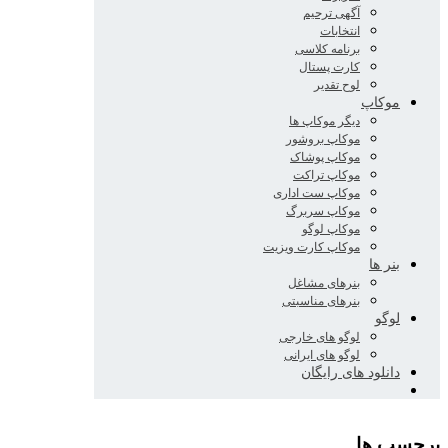
آگهی ترحیم
انتخابات
برنامه کلاسی
کارت پستال
لوح تقدیر
موکاپ
دیگر موکاپ ها
موکاپ بروشور
موکاپ پوشاک
موکاپ تراکت
موکاپ ست اداری
موکاپ سربرگ
موکاپ لوگو
موکاپ کارت ویزیت
بنر ها
بنرهای مشاغل
بنرهای مناسبتی
لوگو
لوگو های خارجی
لوگو های ایرانی
دانلود های رایگان
برچسب ها