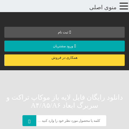
منوی اصلی
ثبت نام
ورود مشتریان
همکاری در فروش
دانلود رایگان فایل لایه باز موکاپ تراکت و
سربرگ ابعاد A۴/A۵/A۶