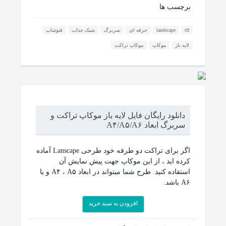
برچسب ها
tff
landscape
حرفه ای
سربرگ
شیک جذاب
فتوشاپ
لایه باز
موکاپ
موکاپ تراکت
دانلود رایگان فایل لایه باز موکاپ تراکت و
سربرگ ابعاد A۴/A۵/A۶
اگر برای تراکت دو طرفه خود طرحی Lanscape آماده
کرده اید ، از این موکاپ جهت پیش نمایش آن
استفاده کنید. طرح شما میتواند در ابعاد A۴ ، A۵ و یا
A۶ باشد.
افزودن به سبد خرید