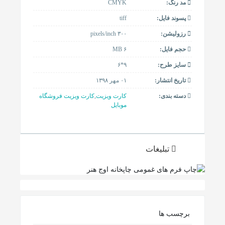
مد رنگ:
CMYK
پسوند فایل:
tiff
رزولیشن:
۳۰۰ pixels/inch
حجم فایل:
۶ MB
سایز طرح:
۹*۶
تاریخ انتشار:
۰۱ مهر ۱۳۹۸
دسته بندی:
کارت ویزیت
,
کارت ویزیت فروشگاه
موبایل
تبلیغات
برچسب ها