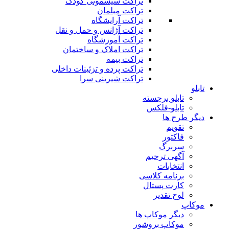
تراکت سیسمونی کودک
تراکت مبلمان
تراکت آرایشگاه
تراکت آژانس و حمل و نقل
تراکت آموزشگاه
تراکت املاک و ساختمان
تراکت بیمه
تراکت پرده و تزئینات داخلی
تراکت شیرینی سرا
تابلو
تابلو برجسته
تابلو-فلکس
دیگر طرح ها
تقویم
فاکتور
سربرگ
آگهی ترحیم
انتخابات
برنامه کلاسی
کارت پستال
لوح تقدیر
موکاپ
دیگر موکاپ ها
موکاپ بروشور