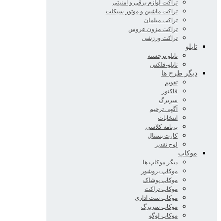
تراکت لوازم برقی و امنیتی
تراکت ماشین و موتور سیکلت
تراکت مبلمان
تراکت مزون عروس
تراکت ورزشی
تابلو
تابلو برجسته
تابلو-فلکس
دیگر طرح ها
تقویم
فاکتور
سربرگ
آگهی ترحیم
انتخابات
برنامه کلاسی
کارت پستال
لوح تقدیر
موکاپ
دیگر موکاپ ها
موکاپ بروشور
موکاپ پوشاک
موکاپ تراکت
موکاپ ست اداری
موکاپ سربرگ
موکاپ لوگو