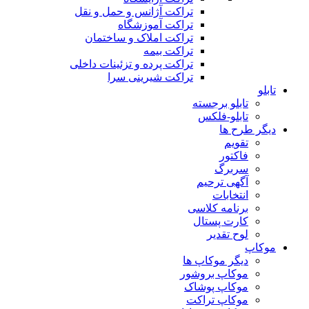
تراکت آژانس و حمل و نقل
تراکت آموزشگاه
تراکت املاک و ساختمان
تراکت بیمه
تراکت پرده و تزئینات داخلی
تراکت شیرینی سرا
تابلو
تابلو برجسته
تابلو-فلکس
دیگر طرح ها
تقویم
فاکتور
سربرگ
آگهی ترحیم
انتخابات
برنامه کلاسی
کارت پستال
لوح تقدیر
موکاپ
دیگر موکاپ ها
موکاپ بروشور
موکاپ پوشاک
موکاپ تراکت