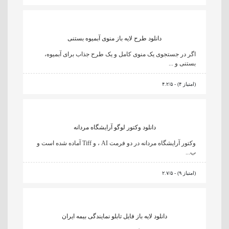
دانلود طرح لایه باز منوی آبمیوه بستنی
اگر در جستجوی یک منوی کامل و یک طرح جذاب برای آبمیوه،
بستنی و ...
۴.۲/۵ - (۴ امتیاز)
دانلود وکتور لوگو آرایشگاه مردانه
وکتور آرایشگاه مردانه در دو فرمت AI ، و Tiff آماده شده است و
ب...
۲.۷/۵ - (۹ امتیاز)
دانلود لایه باز فایل تابلو نمایندگی بیمه ایران