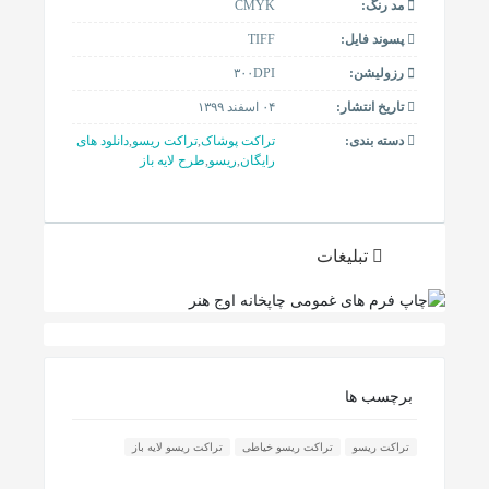
مد رنگ:
CMYK
پسوند فایل:
TIFF
رزولیشن:
۳۰۰DPI
تاریخ انتشار:
۰۴ اسفند ۱۳۹۹
دسته بندی:
تراکت پوشاک
,
تراکت ریسو
,
دانلود های
رایگان
,
ریسو
,
طرح لایه باز
تبلیغات
برچسب ها
تراکت ریسو
تراکت ریسو خیاطی
تراکت ریسو لایه باز