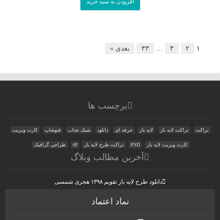
افزودن به سبد خرید
۱
۲
۳
…
۳۳
بعدی »
برچسب ها
تراکت
تراکت لایه باز
لایه باز
حرفه ای
دانلود
شیک جذاب
فتوشاپ
کارت ویزیت
کارت ویزیت لایه باز
PSD
تراکت طرح لایه باز
tff
طراحی گرافیک
آخرین مطالب وبلاگ
دانلود طرح لایه باز تقویم ۱۳۹۸ هجری شمسی
نماد اعتماد