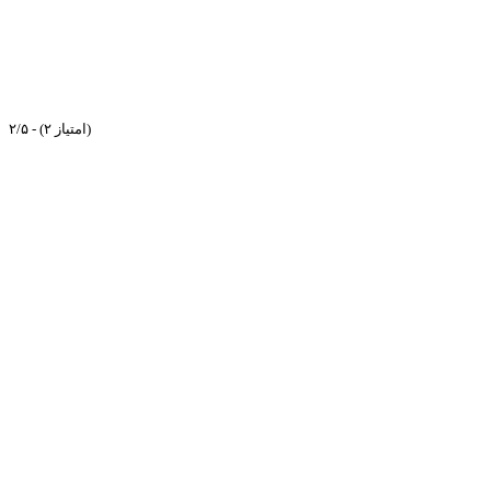
۲/۵ - (۲ امتیاز)