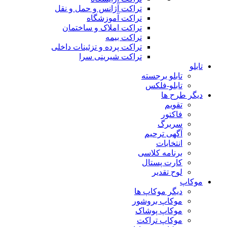
تراکت آژانس و حمل و نقل
تراکت آموزشگاه
تراکت املاک و ساختمان
تراکت بیمه
تراکت پرده و تزئینات داخلی
تراکت شیرینی سرا
تابلو
تابلو برجسته
تابلو-فلکس
دیگر طرح ها
تقویم
فاکتور
سربرگ
آگهی ترحیم
انتخابات
برنامه کلاسی
کارت پستال
لوح تقدیر
موکاپ
دیگر موکاپ ها
موکاپ بروشور
موکاپ پوشاک
موکاپ تراکت