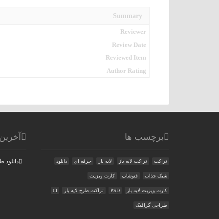
Summary
Reviewer
Review Date
Reviewed Item
Author Rating
برچسب ها
آخرین
دانلود طرح لا
تراکت
تراکت لایه باز
لایه باز
حرفه ای
دانلود
شیک جذاب
فتوشاپ
کارت ویزیت
کارت ویزیت لایه باز
PSD
تراکت طرح لایه باز
tff
طراحی گرافیک