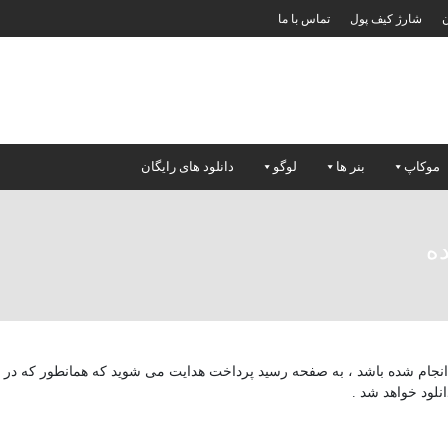
ن
شارژ کیف پول
تماس با ما
موکاپ
بنر ها
لوگو
دانلود های رایگان
ه
نجام شده باشد ، به صفحه رسید پرداخت هدایت می شوید که همانطور که در تص
انلود خواهد شد .